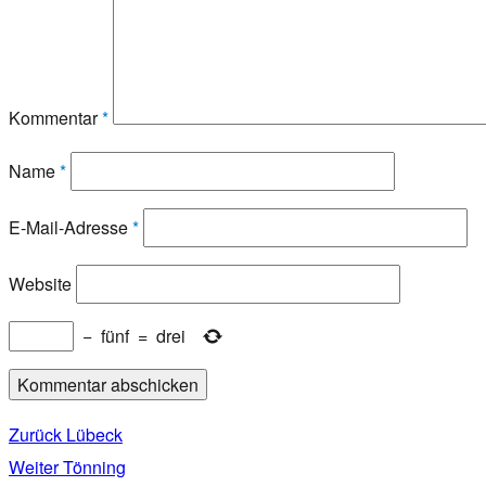
Kommentar
*
Name
*
E-Mail-Adresse
*
Website
−
fünf
=
drei
Zurück
Vorheriger
Lübeck
Beitragsnavigation
Weiter
Nächster
Tönning
Beitrag: