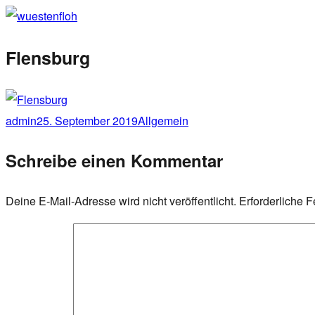
Zum
wuestenfloh
Inhalt
Flensburg
springen
Autor
admin
Veröffentlicht
25. September 2019
Kategorien
Allgemein
am
Schreibe einen Kommentar
Deine E-Mail-Adresse wird nicht veröffentlicht.
Erforderliche F