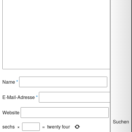
Name
*
E-Mail-Adresse
*
Website
Suchen
sechs
×
=
twenty four