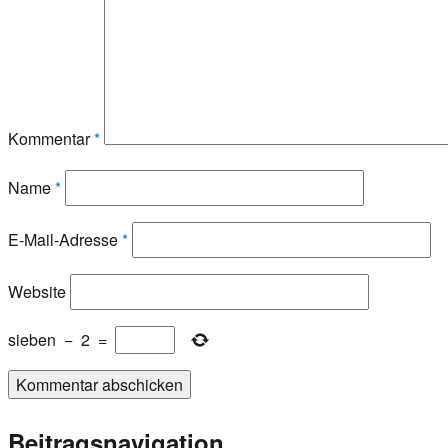
Kommentar
*
Name
*
E-Mail-Adresse
*
Website
sieben
−
2
=
Beitragsnavigation