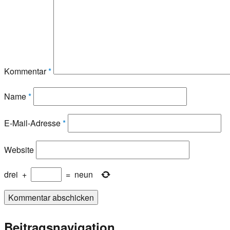
Kommentar
*
Name
*
E-Mail-Adresse
*
Website
drei
+
=
neun
Beitragsnavigation