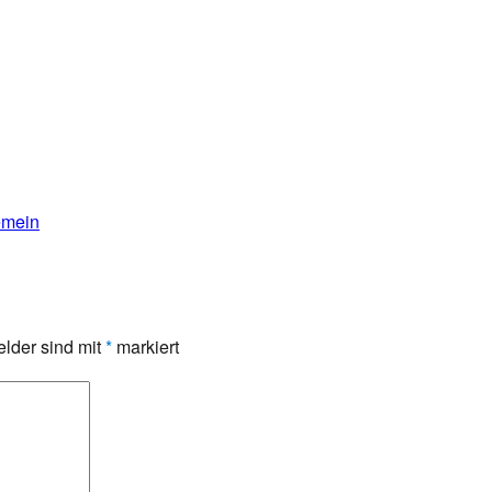
emein
elder sind mit
*
markiert