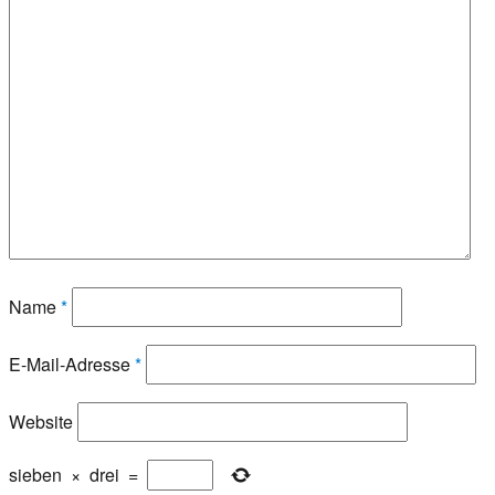
Name
*
E-Mail-Adresse
*
Website
sieben
×
drei
=