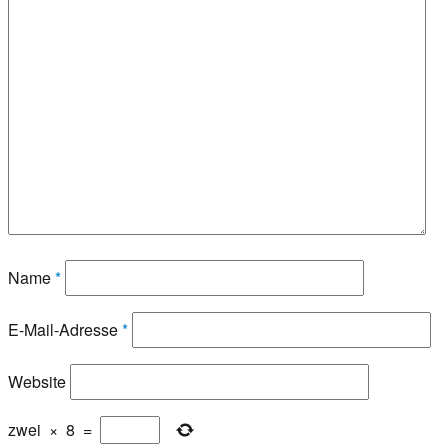
Name
*
E-Mail-Adresse
*
Website
zwei
×
8
=