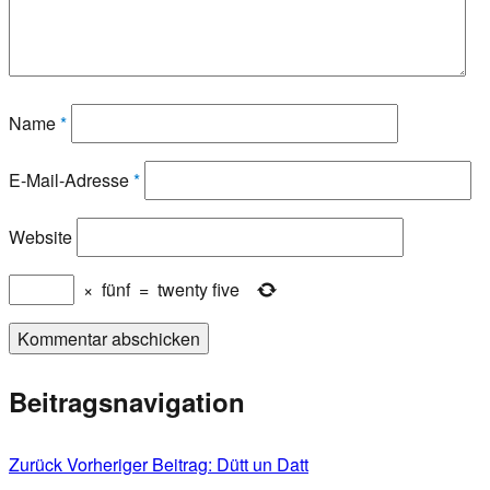
Name
*
E-Mail-Adresse
*
Website
×
fünf
=
twenty five
Beitragsnavigation
Zurück
Vorheriger Beitrag:
Dütt un Datt