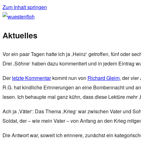
Zum Inhalt springen
wuestenfloh
Aktuelles
Vor ein paar Tagen hatte ich ja ‚Heinz‘ getroffen, fünf oder
Drei ‚Söhne‘ haben dazu kommentiert und in jedem Eintrag wu
Der
letzte Kommentar
kommt nun von
Richard Gleim
, der vie
R.G. hat kindliche Erinnerungen an eine Bombennacht und a
lesen. Ich behaupte mal ganz kühn, dass diese Lektüre mehr ‚b
Ach ja ‚Väter‘: Das Thema ‚Krieg‘ war zwischen Vater und So
Soldat, der – wie mein Vater – von Anfang an den Krieg mitg
Die Antwort war, soweit ich erinnere, zunächst ein kategorisc