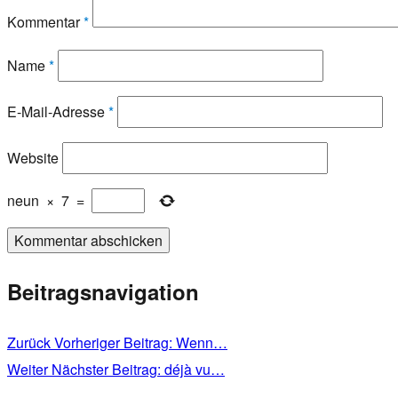
Kommentar
*
Name
*
E-Mail-Adresse
*
Website
neun
×
7
=
Beitragsnavigation
Zurück
Vorheriger Beitrag:
Wenn…
Weiter
Nächster Beitrag:
déjà vu…