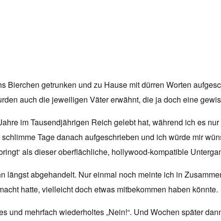
 sechs Bierchen getrunken und zu Hause mit dürren Worten aufge
rden auch die jeweiligen Väter erwähnt, die ja doch eine gewi
r Jahre im Tausendjährigen Reich gelebt hat, während ich es nur
n schlimme Tage danach aufgeschrieben und ich würde mir wün
ringt‘ als dieser oberflächliche, hollywood-kompatible Untergan
hn längst abgehandelt. Nur einmal noch meinte ich in Zusamme
emacht hatte, vielleicht doch etwas mitbekommen haben könnte.
hes und mehrfach wiederholtes „Nein!“. Und Wochen später dann, 