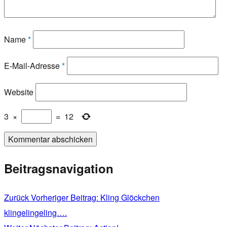
Name
*
E-Mail-Adresse
*
Website
3
×
=
12
Beitragsnavigation
Zurück
Vorheriger Beitrag:
Kling Glöckchen
klingelingeling….