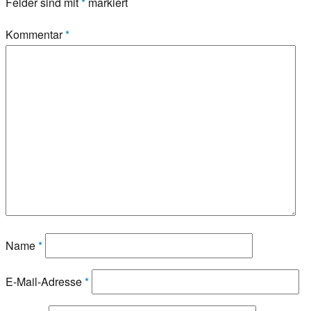
Felder sind mit
*
markiert
Kommentar
*
Name
*
E-Mail-Adresse
*