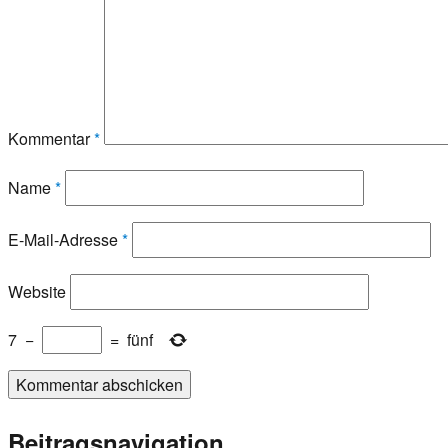
Kommentar
*
Name
*
E-Mail-Adresse
*
Website
7
−
=
fünf
Beitragsnavigation