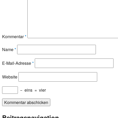
Kommentar
*
Name
*
E-Mail-Adresse
*
Website
−
eins
=
vier
Beitragsnavigation