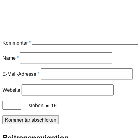
Kommentar
*
Name
*
E-Mail-Adresse
*
Website
+
sieben
=
16
Beitragsnavigation