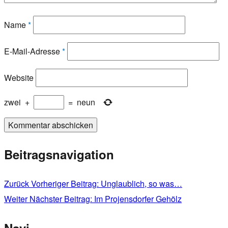
Name
*
E-Mail-Adresse
*
Website
zwei
+
=
neun
Beitragsnavigation
Zurück
Vorheriger Beitrag:
Unglaublich, so was…
Weiter
Nächster Beitrag:
Im Projensdorfer Gehölz
Navi