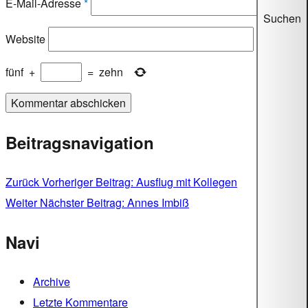
E-Mail-Adresse
*
Suchen
Website
fünf
+
=
zehn
Beitragsnavigation
Zurück
Vorheriger Beitrag:
Ausflug mit Kollegen
Weiter
Nächster Beitrag:
Annes Imbiß
Navi
Archive
Letzte Kommentare