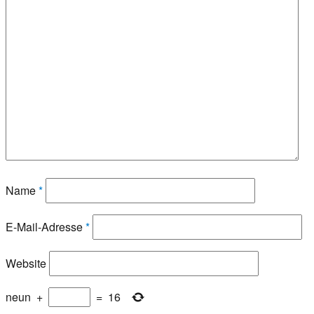
Name
*
E-Mail-Adresse
*
Website
neun
+
=
16