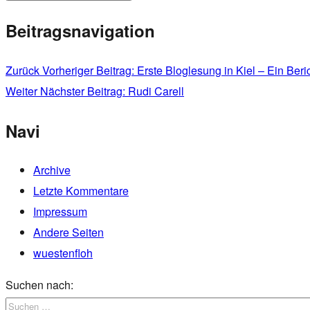
Beitragsnavigation
Zurück
Vorheriger Beitrag:
Erste Bloglesung in Kiel – Ein Beri
Weiter
Nächster Beitrag:
Rudi Carell
Navi
Archive
Letzte Kommentare
Impressum
Andere Seiten
wuestenfloh
Suchen nach: