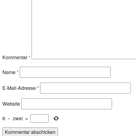
Kommentar
*
Name
*
E-Mail-Adresse
*
Website
6
−
zwei
=