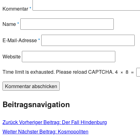
Kommentar
*
Name
*
E-Mail-Adresse
*
Website
Time limit is exhausted. Please reload CAPTCHA.
4
×
8
=
Beitragsnavigation
Zurück
Vorheriger Beitrag:
Der Fall Hindenburg
Weiter
Nächster Beitrag:
Kosmopoliten