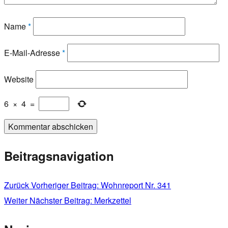
Name
*
E-Mail-Adresse
*
Website
6
×
4
=
Beitragsnavigation
Zurück
Vorheriger Beitrag:
Wohnreport Nr. 341
Weiter
Nächster Beitrag:
Merkzettel