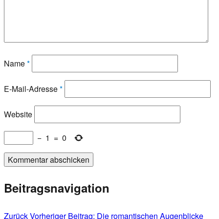
Name
*
E-Mail-Adresse
*
Website
−
1
=
0
Beitragsnavigation
Zurück
Vorheriger Beitrag:
Die romantischen Augenblicke