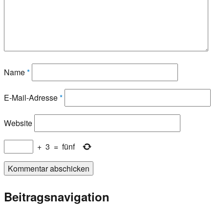
Name
*
E-Mail-Adresse
*
Website
+
3
=
fünf
Beitragsnavigation