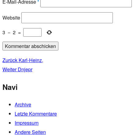
E-Mail-Adresse
*
Website
3
−
2
=
Zurück
Vorheriger
Karl-Heinz,
Beitragsnavigation
Weiter
Nächster
Dnjepr
Beitrag:
Beitrag:
Navi
Archive
Letzte Kommentare
Impressum
Andere Seiten