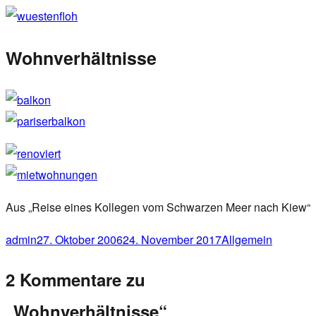
Zum
wuestenfloh
Inhalt
Wohnverhältnisse
springen
Aus „Reise eines Kollegen vom Schwarzen Meer nach Kiew“
Autor
admin
Veröffentlicht
27. Oktober 2006
24. November 2017
Kategorien
Allgemein
am
2 Kommentare zu
„Wohnverhältnisse“