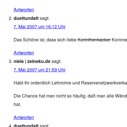
Antworten
duettundatt
sagt:
7. Mai 2007 um 16:12 Uhr
Das Schöne ist, dass sich liebe
Korinthenkacker
Komment
Antworten
niels | zeineku.de
sagt:
7. Mai 2007 um 21:59 Uhr
Habt Ihr ordentlich Lehrrohre und Reservenetzwerkverk
Die Chance hat man nicht so häufig, daß man alle Wände
hat.
Antworten
duettundatt
sagt: