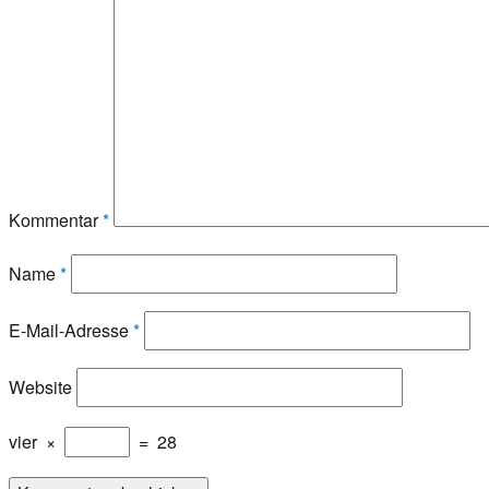
Kommentar
*
Name
*
E-Mail-Adresse
*
Website
vier
×
=
28