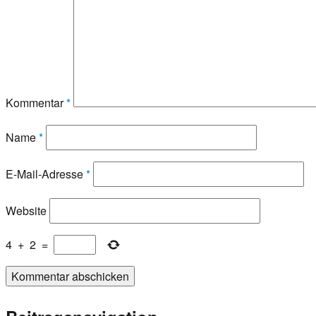
Kommentar
*
Name
*
E-Mail-Adresse
*
Website
4
+
2
=