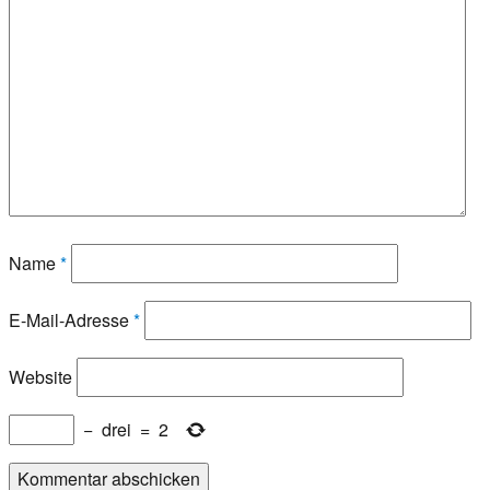
Name
*
E-Mail-Adresse
*
Website
−
drei
=
2